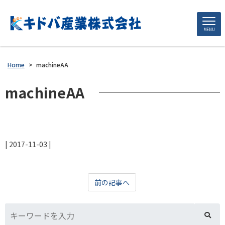
MENU
Home
>
machineAA
machineAA
|
2017-11-03
|
前の記事へ