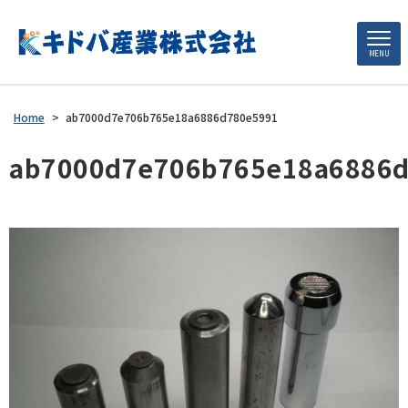
MENU
Home
>
ab7000d7e706b765e18a6886d780e5991
ab7000d7e706b765e18a6886